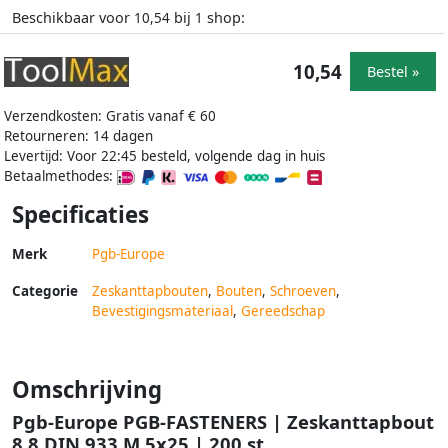
Beschikbaar voor
bij
shop:
10,54
1
10,54
Bestel »
Verzendkosten: Gratis vanaf € 60
Retourneren: 14 dagen
Levertijd: Voor 22:45 besteld, volgende dag in huis
Betaalmethodes:
Specificaties
Merk
Pgb-Europe
Categorie
Zeskanttapbouten
,
Bouten
,
Schroeven
,
Bevestigingsmateriaal
,
Gereedschap
Omschrijving
Pgb-Europe PGB-FASTENERS | Zeskanttapbout
8.8 DIN 933 M 5x25 | 200 st