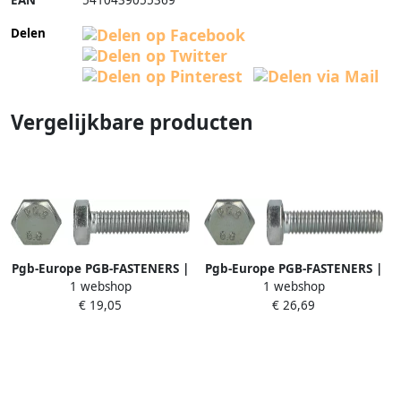
EAN
5410439055369
Delen
Vergelijkbare producten
Pgb-Europe PGB-FASTENERS |
Pgb-Europe PGB-FASTENERS |
1 webshop
1 webshop
Zeskanttapbout 8.8 DIN 933
Zeskanttapbout 8.8 DIN 933
€ 19,05
€ 26,69
M 10x50 Zn | 100 st
M12x100 Zn | 50 st
933801010000503
933801012001003