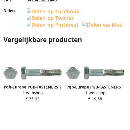
EAN
5410439052443
Delen
Vergelijkbare producten
Pgb-Europe PGB-FASTENERS |
Pgb-Europe PGB-FASTENERS |
1 webshop
1 webshop
Zeskantbout 8.8 DIN 931 M
Zeskantbout 8.8 DIN 931 M
€ 35,63
€ 19,58
18x70 Zn | 50 st
12x70 Zn | 50 st
931801018000703
931801012000703