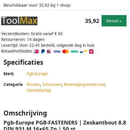
Beschikbaar voor
bij
shop:
35,92
1
35,92
Bestel »
Verzendkosten: Gratis vanaf € 60
Retourneren: 14 dagen
Levertijd: Voor 22:45 besteld, volgende dag in huis
Betaalmethodes:
Specificaties
Merk
Pgb-Europe
Categorie
Bouten
,
Schroeven
,
Bevestigingsmateriaal
,
Gereedschap
Omschrijving
Pgb-Europe PGB-FASTENERS | Zeskantbout 8.8
DIN 931 M 16x65 Zn | 50 st