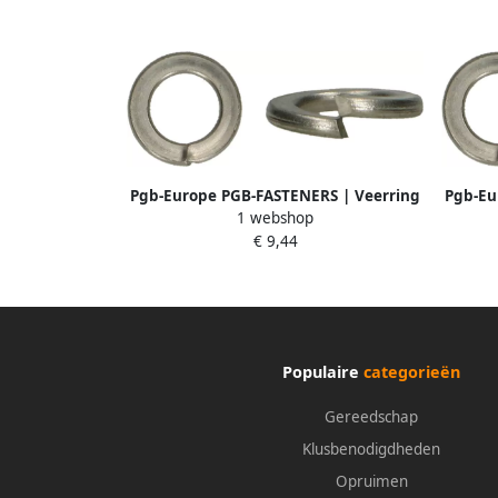
Pgb-Europe PGB-FASTENERS | Veerring
Pgb-Eu
1 webshop
DIN 127B M12 A2 | 200 st
€ 9,44
000127A0001203
Populaire
categorieën
Gereedschap
Klusbenodigdheden
Opruimen