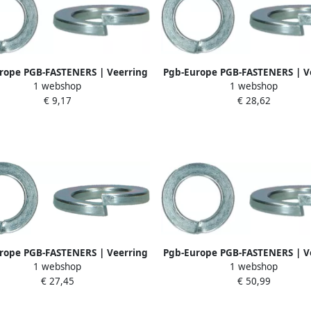
rope PGB-FASTENERS | Veerring
Pgb-Europe PGB-FASTENERS | V
1 webshop
1 webshop
7B M10 Zn | 200 st 12700101003
DIN 127B M10 Zn | 1000 
€ 9,17
€ 28,62
12700101005
rope PGB-FASTENERS | Veerring
Pgb-Europe PGB-FASTENERS | V
1 webshop
1 webshop
7B M12 Zn | 500 st 12700101205
DIN 127B M48 Zn | 1 st 12700
€ 27,45
€ 50,99