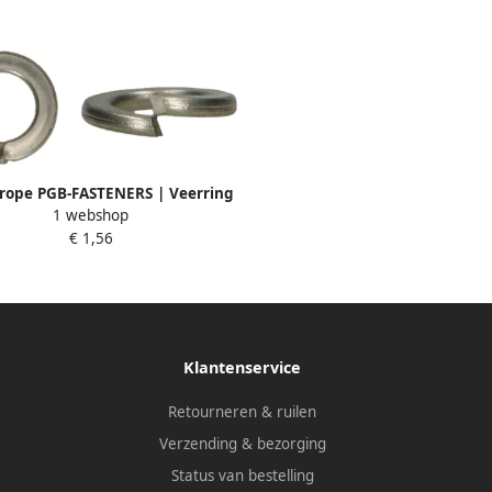
rope PGB-FASTENERS | Veerring
1 webshop
DIN 127B M 5 A2 | 200 st
€ 1,56
000127A0000503
Klantenservice
Retourneren & ruilen
Verzending & bezorging
Status van bestelling