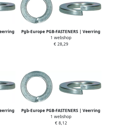
eerring
Pgb-Europe PGB-FASTENERS | Veerring
1 webshop
st
DIN 127B M 7 Zn | 1000 st
€ 28,29
12700100705
eerring
Pgb-Europe PGB-FASTENERS | Veerring
1 webshop
104805
DIN 127B M 4 Zn | 1000 st
€ 8,12
12700100405