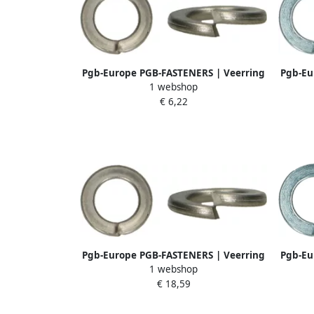
Pgb-Europe PGB-FASTENERS | Veerring
Pgb-Eu
1 webshop
DIN 127B M10 A2 | 200 st
DIN 12
€ 6,22
000127A0001003
Pgb-Europe PGB-FASTENERS | Veerring
Pgb-Eu
1 webshop
DIN 127B M18 A2 | 100 st
DIN 12
€ 18,59
000127A0001803