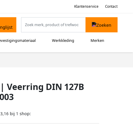
Klantenservice
Contact
evestigingsmateriaal
Werkkleding
Merken
| Veerring DIN 127B
1003
bij
shop:
13,16
1