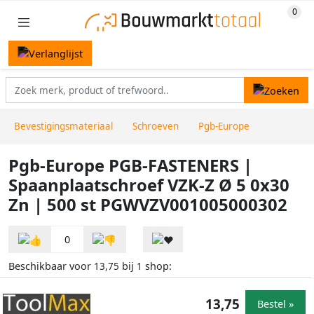
Bevestigingsmateriaal
Schroeven
Pgb-Europe
Pgb-Europe PGB-FASTENERS |
Spaanplaatschroef VZK-Z Ø 5 0x30
Zn | 500 st PGWVZV001005000302
0
Beschikbaar voor
bij
shop:
13,75
1
13,75
Bestel »