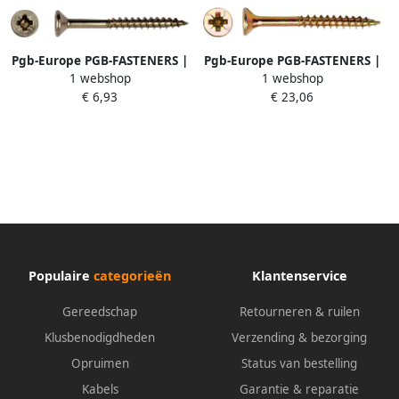
Pgb-Europe PGB-FASTENERS |
Pgb-Europe PGB-FASTENERS |
1 webshop
1 webshop
Spaanplaatschroef VZK-Z Ø 3
Spaanplaatschroef VZK-Z Ø 4
€ 6,93
€ 23,06
50x30 A2 | 200 st
50x30 ZnGeel | 1000 st
PGWVZGA00003500303
PGWVZG002004500302
Populaire
categorieën
Klantenservice
Gereedschap
Retourneren & ruilen
Klusbenodigdheden
Verzending & bezorging
Opruimen
Status van bestelling
Kabels
Garantie & reparatie