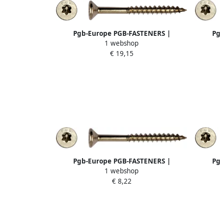
Pgb-Europe PGB-FASTENERS |
Pg
1 webshop
Spaanplaatschroef A2 VK-T Ø 4 50x70
Spaan
€ 19,15
T20 | 200 st PGWVTGA00004500703
T20 
Pgb-Europe PGB-FASTENERS |
Pg
1 webshop
Spaanplaatschroef A2 VK-T Ø 4 50x25
Spaan
€ 8,22
T20 | 200 st PGWVTGA00004500253
T20 