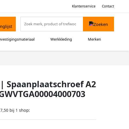
Klantenservice
Contact
evestigingsmateriaal
Werkkleding
Merken
| Spaanplaatschroef A2
t PGWVTGA00004000703
bij
shop:
17,50
1