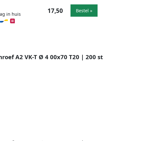
17,50
Bestel »
ag in huis
oef A2 VK-T Ø 4 00x70 T20 | 200 st