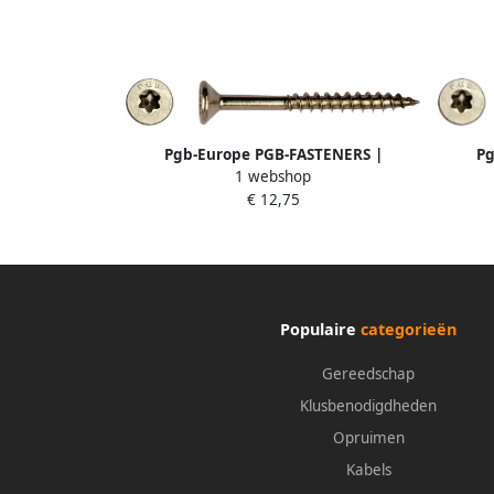
Pgb-Europe PGB-FASTENERS |
Pg
1 webshop
Spaanplaatschroef A2 VK-T Ø 4 50x40
Spaan
€ 12,75
T20 | 200 st PGWVTGA00004500403
T20 
Populaire
categorieën
Gereedschap
Klusbenodigdheden
Opruimen
Kabels