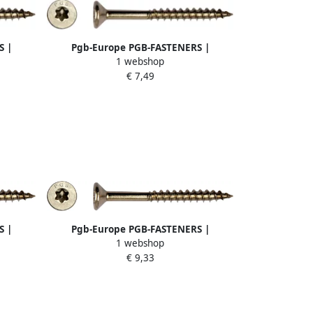
S |
Pgb-Europe PGB-FASTENERS |
1 webshop
 00x25
Spaanplaatschroef A2 VK-T Ø 4 00x30
€ 7,49
00253
T20 | 200 st PGWVTGA00004000303
S |
Pgb-Europe PGB-FASTENERS |
1 webshop
 00x40
Spaanplaatschroef A2 VK-T Ø 4 50x30
€ 9,33
00403
T20 | 200 st PGWVTGA00004500303