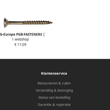
b-Europe PGB-FASTENERS |
1 webshop
plaatschroef A2 VK-T Ø 4 50x60
€ 17,09
| 200 st PGWVTGA00004500603
Klantenservice
Retourneren & ruilen
Verzending & bezorging
Status van bestelling
Garantie & reparatie