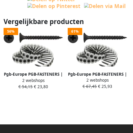
Vergelijkbare producten
56%
61%
Pgb-Europe PGB-FASTENERS |
Pgb-Europe PGB-FASTENERS |
2 webshops
Snelbouwschr. "S" op band 3
2 webshops
Snelbouwschr. "S" op band 3
€ 67,45
€ 25,93
5x55 gefosf. | 1000 st
€ 54,15
€ 23,80
5x45 gefosf. | 1000 st
PG0GPS004003500557
PG0GPS004003500457