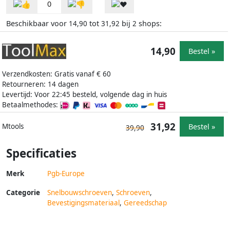
0
Beschikbaar voor
tot
bij
shops:
14,90
31,92
2
14,90
Bestel »
Verzendkosten: Gratis vanaf € 60
Retourneren: 14 dagen
Levertijd: Voor 22:45 besteld, volgende dag in huis
Betaalmethodes:
31,92
Bestel »
Mtools
39,90
Specificaties
Merk
Pgb-Europe
Categorie
Snelbouwschroeven
,
Schroeven
,
Bevestigingsmateriaal
,
Gereedschap