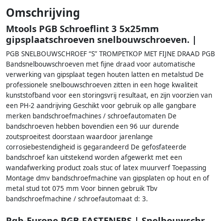
Omschrijving
Mtools PGB Schroeflint 3 5x25mm
gipsplaatschroeven snelbouwschroeven. |
PGB SNELBOUWSCHROEF “S” TROMPETKOP MET FIJNE DRAAD PGB
Bandsnelbouwschroeven met fijne draad voor automatische
verwerking van gipsplaat tegen houten latten en metalstud De
professionele snelbouwschroeven zitten in een hoge kwaliteit
kunststofband voor een storingsvrij resultaat, en zijn voorzien van
een PH-2 aandrijving Geschikt voor gebruik op alle gangbare
merken bandschroefmachines / schroefautomaten De
bandschroeven hebben bovendien een 96 uur durende
zoutsproeitest doorstaan waardoor jarenlange
corrosiebestendigheid is gegarandeerd De gefosfateerde
bandschroef kan uitstekend worden afgewerkt met een
wandafwerking product zoals stuc of latex muurverf Toepassing
Montage dmv bandschroefmachine van gipsplaten op hout en of
metal stud tot 075 mm Voor binnen gebruik Tbv
bandschroefmachine / schroefautomaat d: 3.
Pgb-Europe PGB-FASTENERS | Snelbouwschr.