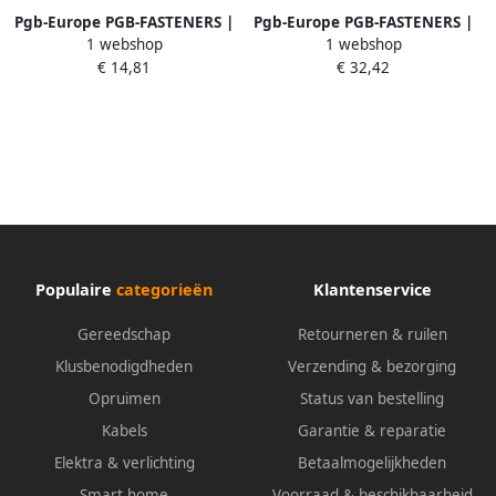
Pgb-Europe PGB-FASTENERS |
Pgb-Europe PGB-FASTENERS |
1 webshop
1 webshop
Schnorr-sluitring "S" M 5 Zn |
Schnorr-sluitring "S" M 4 |
€ 14,81
€ 32,42
250 st 00SNOR00100503
1000 st 00SNOR00000403
Populaire
categorieën
Klantenservice
Gereedschap
Retourneren & ruilen
Klusbenodigdheden
Verzending & bezorging
Opruimen
Status van bestelling
Kabels
Garantie & reparatie
Elektra & verlichting
Betaalmogelijkheden
Smart home
Voorraad & beschikbaarheid