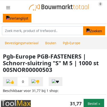
Bevestigingsmateriaal
Bouten
Pgb-Europe
Pgb-Europe PGB-FASTENERS |
Schnorr-sluitring "S" M 5 | 1000 st
00SNOR00000503
0
Beschikbaar voor
bij
shop:
31,77
1
31,77
Bestel »