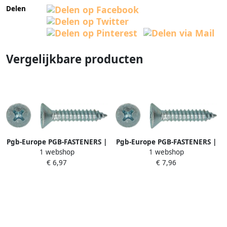
Delen
Vergelijkbare producten
Pgb-Europe PGB-FASTENERS |
Pgb-Europe PGB-FASTENERS |
1 webshop
1 webshop
Plaatschroef DIN 7982C-H Ø 4
Plaatschroef DIN 7982C-H Ø 4
€ 6,97
€ 7,96
80x16 Zn 7982001004801600
80x19 Zn 7982001004801900