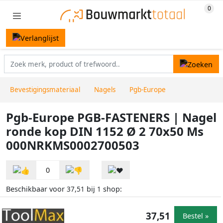
Bevestigingsmateriaal
Nagels
Pgb-Europe
Pgb-Europe PGB-FASTENERS | Nagel
ronde kop DIN 1152 Ø 2 70x50 Ms
000NRKMS0002700503
0
Beschikbaar voor
bij
shop:
37,51
1
37,51
Bestel »