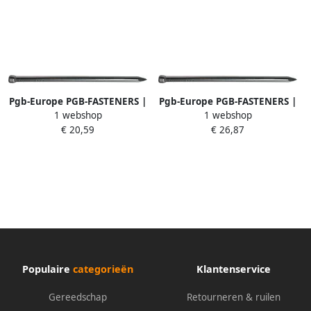
Pgb-Europe PGB-FASTENERS |
Pgb-Europe PGB-FASTENERS |
1 webshop
1 webshop
Nagel ronde kop DIN 1152 Ø
Nagel ronde kop DIN 1152 Ø
€ 20,59
€ 26,87
1 80x35
1 50x25
000NRK000001800353
000NRK000001500253
Populaire
categorieën
Klantenservice
Gereedschap
Retourneren & ruilen