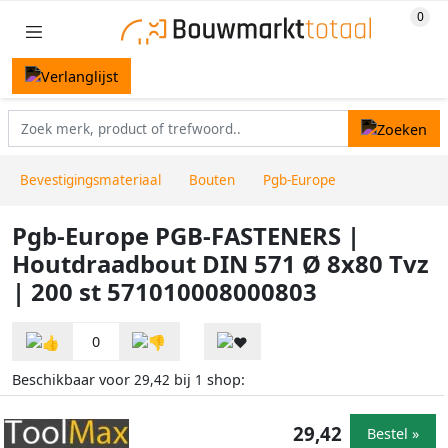
Bevestigingsmateriaal
Bouten
Pgb-Europe
Pgb-Europe PGB-FASTENERS |
Houtdraadbout DIN 571 Ø 8x80 Tvz
| 200 st 571010008000803
0
Beschikbaar voor
bij
shop:
29,42
1
29,42
Bestel »