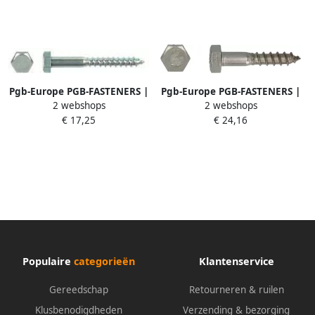
Pgb-Europe PGB-FASTENERS |
Pgb-Europe PGB-FASTENERS |
2 webshops
2 webshops
Houtdraadbout DIN 571 Ø
Houtdraadbout DIN 571 Ø 5
€ 17,25
€ 24,16
8x80 Zn | 200 st
00x30 A2 | 200 st
571001008000803
000571A00005000303
Populaire
categorieën
Klantenservice
Gereedschap
Retourneren & ruilen
Klusbenodigdheden
Verzending & bezorging