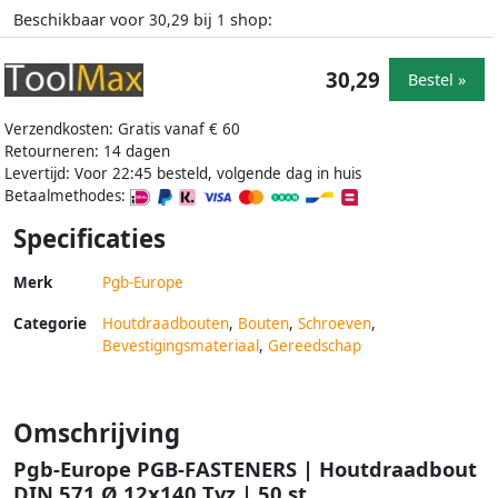
Beschikbaar voor
bij
shop:
30,29
1
30,29
Bestel »
Verzendkosten: Gratis vanaf € 60
Retourneren: 14 dagen
Levertijd: Voor 22:45 besteld, volgende dag in huis
Betaalmethodes:
Specificaties
Merk
Pgb-Europe
Categorie
Houtdraadbouten
,
Bouten
,
Schroeven
,
Bevestigingsmateriaal
,
Gereedschap
Omschrijving
Pgb-Europe PGB-FASTENERS | Houtdraadbout
DIN 571 Ø 12x140 Tvz | 50 st