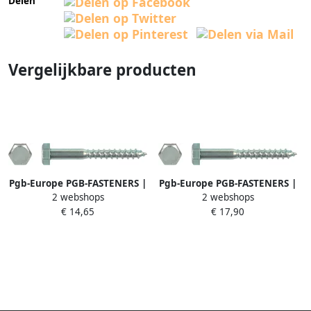
Delen
Vergelijkbare producten
Pgb-Europe PGB-FASTENERS |
Pgb-Europe PGB-FASTENERS |
2 webshops
2 webshops
Houtdraadbout DIN 571 Ø
Houtdraadbout DIN 571 Ø
€ 14,65
€ 17,90
10x160 Zn | 50 st
10x100 Zn | 100 st
571001010001603
571001010001003