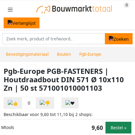
Bevestigingsmateriaal
Bouten
Pgb-Europe
Pgb-Europe PGB-FASTENERS |
Houtdraadbout DIN 571 Ø 10x110
Zn | 50 st 571001010001103
0
Beschikbaar voor
tot
bij
shops:
9,60
11,10
2
9,60
Bestel »
Mtools