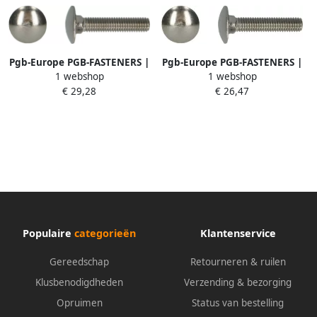
Pgb-Europe PGB-FASTENERS |
Pgb-Europe PGB-FASTENERS |
1 webshop
1 webshop
Houtbout A2 DIN 603 M5x30
Houtbout A2 DIN 603 M8x40
€ 29,28
€ 26,47
| 200 st
| 100 st
000603A00005000303
000603A00008000403
Populaire
categorieën
Klantenservice
Gereedschap
Retourneren & ruilen
Klusbenodigdheden
Verzending & bezorging
Opruimen
Status van bestelling