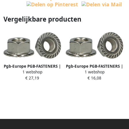
Vergelijkbare producten
Pgb-Europe PGB-FASTENERS |
Pgb-Europe PGB-FASTENERS |
1 webshop
1 webshop
Gekartelde moer DIN 6923
Gekartelde moer DIN 6923 M
€ 27,19
€ 16,08
M10 A2 | 200 st
8 A2 | 200 st
0000GMA0001003
0000GMA0000803