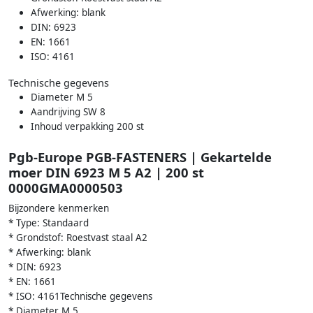
Afwerking: blank
DIN: 6923
EN: 1661
ISO: 4161
Technische gegevens
Diameter M 5
Aandrijving SW 8
Inhoud verpakking 200 st
Pgb-Europe PGB-FASTENERS | Gekartelde
moer DIN 6923 M 5 A2 | 200 st
0000GMA0000503
Bijzondere kenmerken
* Type: Standaard
* Grondstof: Roestvast staal A2
* Afwerking: blank
* DIN: 6923
* EN: 1661
* ISO: 4161Technische gegevens
* Diameter M 5