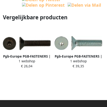
Vergelijkbare producten
Pgb-Europe PGB-FASTENERS |
Pgb-Europe PGB-FASTENERS |
1 webshop
1 webshop
BZK-schroef VK 10.9 VD D.
BZK-schroef VK 10.9 VD D.
€ 26,04
€ 39,35
7991 M 6x16 | 500 st
7991 M12x50 Zn | 100 st
7991100006000160
7991101012000500