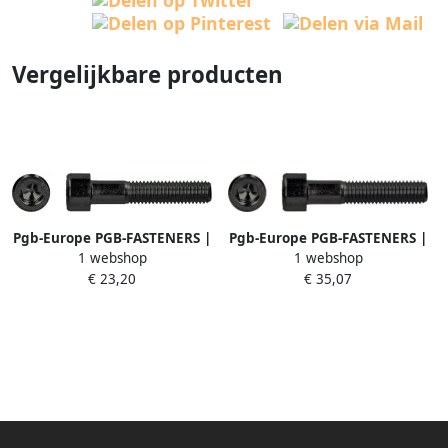
Vergelijkbare producten
Pgb-Europe PGB-FASTENERS |
Pgb-Europe PGB-FASTENERS |
1 webshop
1 webshop
BZK schroef 12.9 GD ISO4762
BZK schroef 12.9 GD ISO4762
€ 23,20
€ 35,07
M 6x35 | 200 st
M24x90 | 10 st
912200006000353
912200024000903