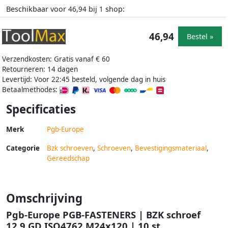
Beschikbaar voor
bij
shop:
46,94
1
46,94
Bestel »
Verzendkosten: Gratis vanaf € 60
Retourneren: 14 dagen
Levertijd: Voor 22:45 besteld, volgende dag in huis
Betaalmethodes:
Specificaties
Merk
Pgb-Europe
Categorie
Bzk schroeven
,
Schroeven
,
Bevestigingsmateriaal
,
Gereedschap
Omschrijving
Pgb-Europe PGB-FASTENERS | BZK schroef
12.9 GD ISO4762 M24x120 | 10 st