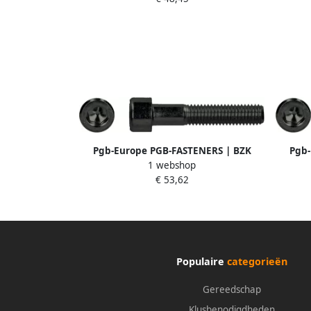
Pgb-Europe PGB-FASTENERS | BZK
Pgb-
1 webshop
schroef 12.9 GD ISO4762 M20x90 | 25
schroe
€ 53,62
st 912200020000903
Populaire
categorieën
Gereedschap
Klusbenodigdheden