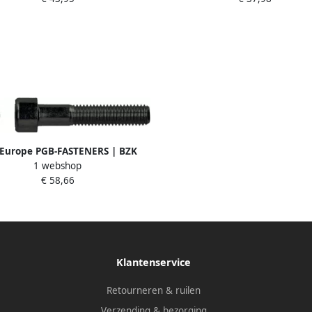
Europe PGB-FASTENERS | BZK
1 webshop
f 12.9 GD ISO4762 M20x100 | 25
€ 58,66
st 912200020001003
Klantenservice
Retourneren & ruilen
Verzending & bezorging