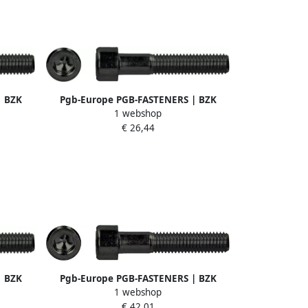
| BZK
Pgb-Europe PGB-FASTENERS | BZK
1 webshop
90 | 50
schroef 12.9 GD ISO4762 M 6x60 | 200
€ 26,44
st 912200006000603
| BZK
Pgb-Europe PGB-FASTENERS | BZK
1 webshop
00 | 10
schroef 12.9 GD ISO4762 M10x70 | 100
€ 42,01
st 912200010000703