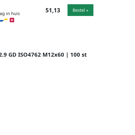
51,13
Bestel »
ag in huis
2.9 GD ISO4762 M12x60 | 100 st