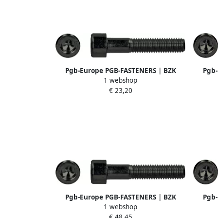
Pgb-Europe PGB-FASTENERS | BZK
Pgb-
1 webshop
schroef 12.9 GD ISO4762 M 6x35 | 200
schroe
€ 23,20
st 912200006000353
Pgb-Europe PGB-FASTENERS | BZK
Pgb-
1 webshop
schroef 12.9 GD ISO4762 M12x120 | 50
schroe
€ 48,45
st 912200012001203