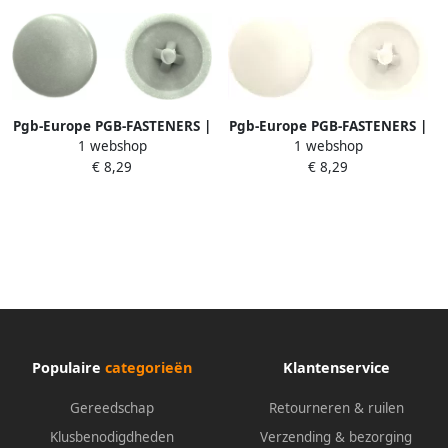
Pgb-Europe PGB-FASTENERS |
Pgb-Europe PGB-FASTENERS |
1 webshop
1 webshop
Afdekkap PZ 2 (12mm) R7001
Afdekkap PZ 2 (12mm) R9001
€ 8,29
€ 8,29
0AFD02N00002070015
0AFD02N00002090015
Populaire
categorieën
Klantenservice
Gereedschap
Retourneren & ruilen
Klusbenodigdheden
Verzending & bezorging