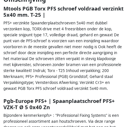
Mtools PGB Torx PFS schroef voldraad verzinkt
5x40 mm. T-25 |
PFS+ verzinkte Spaanderplaatschroeven 5x40 met dubbel
verzonken kop, TORX-drive met 4 freesribben onder de kop,
speciale snijpunt type 17, volledige draad, gehard en gewaxt De
punt van de PFS-schroef is voorzien van een insnijding waardoor
voorboren in de meeste gevallen niet meer nodig is Ook heeft de
schroef door deze insnijding een perfecte directe aangrijping in
het materiaal De schroeven zitten verpakt in stevig klapdoosje
met kijkvenster, schroeven zonder bramen van een professionele
sterke kwaliteit! Indruk; Torx - T25 Inhoud verpakking; 200
Merknaam; PFS+ Professional (PGB) Grondstof; Gehard staal
Verpakkingstype; Vensterdoos Afwerking; Verzinkt Cr3+ en
gewaxt PGB Torx PFS schroef voldraad verzinkt 5x40 mm.
Pgb-Europe PFS+ | Spaanplaatschroef PFS+
VZK-T Ø 5 0x40 Zn
Bijzondere kenmerkenpfs+ : "Professional Fixing Systems" is een
professioneel assortiment aan houtschroeven. Via deze range