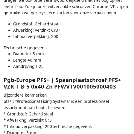
dragen we ook onze verantwoordelijkheid met het oog op het
leefmilieu. Zo zijn onze witverzinkte schroeven Chrome 'VI' vrij en
gebruiken we gerecycleerd karton voor onze verpakkingen.
Grondstof: Gehard staal
Afwerking: verzinkt Cr3+
Inhoud verpakking: 200
Technische gegevens
Diameter 5 mm
Lengte 40 mm
Aandrijving T 25
Pgb-Europe PFS+ | Spaanplaatschroef PFS+
VZK-T Ø 5 0x40 Zn PFWVTV001005000403
Bijzondere kenmerken
pfs+ : "Professional Fixing Systems" is een professioneel
assortiment aan houtschroeven.
* Grondstof: Gehard staal
* Afwerking: verzinkt Cr3+
* Inhoud verpakking: 200Technische gegevens
* Diameter 5 mm