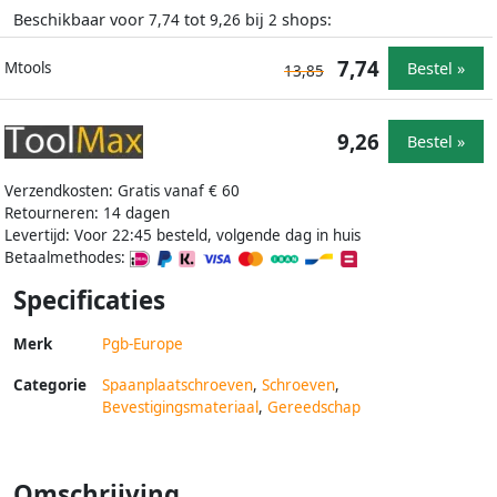
Beschikbaar voor
tot
bij
shops:
7,74
9,26
2
7,74
Bestel »
Mtools
13,85
9,26
Bestel »
Verzendkosten: Gratis vanaf € 60
Retourneren: 14 dagen
Levertijd: Voor 22:45 besteld, volgende dag in huis
Betaalmethodes:
Specificaties
Merk
Pgb-Europe
Categorie
Spaanplaatschroeven
,
Schroeven
,
Bevestigingsmateriaal
,
Gereedschap
Omschrijving