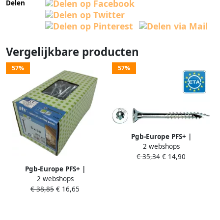
Delen
Vergelijkbare producten
57%
57%
Pgb-Europe PFS+ |
2 webshops
Spaanplaatschroef PFS+ VZK-
€ 35,34
€ 14,90
T Ø 5 0x80 Zn | 200 st
PFWVTG001005000803
Pgb-Europe PFS+ |
2 webshops
Spaanplaatschroef PFS+ VZK-
€ 38,85
€ 16,65
T Ø 5 0x90 Zn | 200 st
PFWVTG001005000903