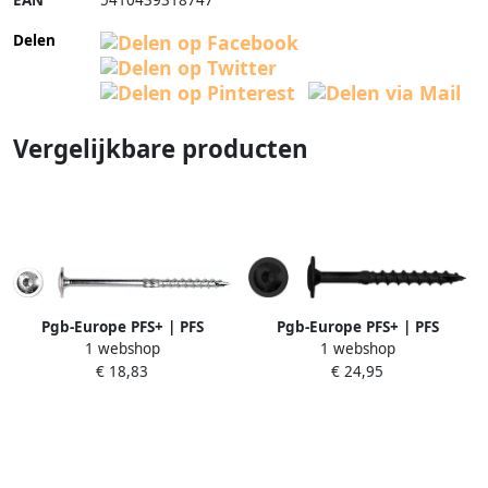
EAN
5410439318747
Delen
Vergelijkbare producten
Pgb-Europe PFS+ | PFS
Pgb-Europe PFS+ | PFS
1 webshop
1 webshop
flenskophoutschroef T40 Ø
flenskophoutschroef T40 Ø
€ 18,83
€ 24,95
10x100 Zn | 50 st
8x100 DCB
PFETTG001010001003
PFETTG003008001003