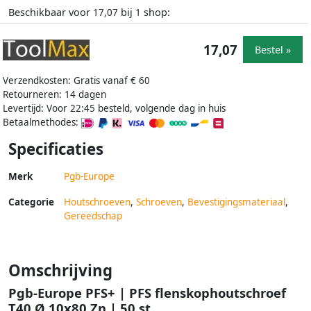
Beschikbaar voor
bij
shop:
17,07
1
17,07
Bestel »
Verzendkosten: Gratis vanaf € 60
Retourneren: 14 dagen
Levertijd: Voor 22:45 besteld, volgende dag in huis
Betaalmethodes:
Specificaties
Merk
Pgb-Europe
Categorie
Houtschroeven
,
Schroeven
,
Bevestigingsmateriaal
,
Gereedschap
Omschrijving
Pgb-Europe PFS+ | PFS flenskophoutschroef
T40 Ø 10x80 Zn | 50 st