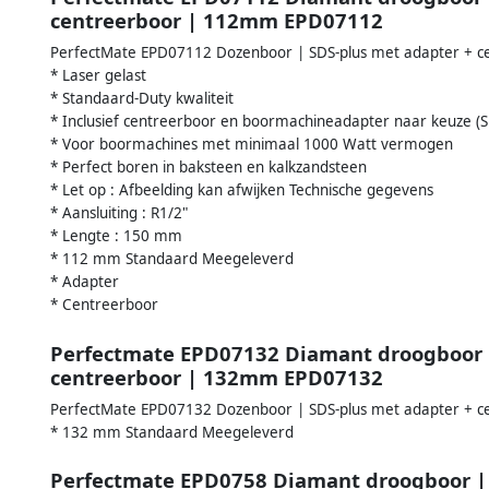
centreerboor | 112mm EPD07112
PerfectMate EPD07112 Dozenboor | SDS-plus met adapter + 
* Laser gelast
* Standaard-Duty kwaliteit
* Inclusief centreerboor en boormachineadapter naar keuze (
* Voor boormachines met minimaal 1000 Watt vermogen
* Perfect boren in baksteen en kalkzandsteen
* Let op : Afbeelding kan afwijken Technische gegevens
* Aansluiting : R1/2"
* Lengte : 150 mm
* 112 mm Standaard Meegeleverd
* Adapter
* Centreerboor
Perfectmate EPD07132 Diamant droogboor |
centreerboor | 132mm EPD07132
PerfectMate EPD07132 Dozenboor | SDS-plus met adapter + 
* 132 mm Standaard Meegeleverd
Perfectmate EPD0758 Diamant droogboor | 