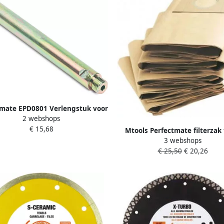
tmate EPD0801 Verlengstuk voor
2 webshops
boor | 13 mm | 150mm lengte
€ 15,68
EPD0801
Mtools Perfectmate filterzak t
3 webshops
Dustsafe VAC23 |
€ 25,50
€ 20,26