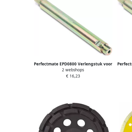
Perfectmate EPD0800 Verlengstuk voor
Perfec
2 webshops
dozenboor | SDS-plus | 150mm
dozen
€ 16,23
EPD0800