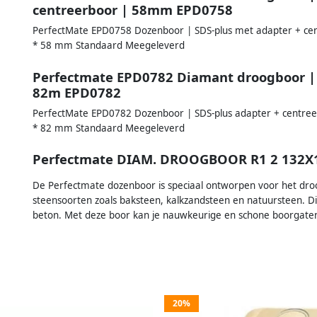
centreerboor | 58mm EPD0758
PerfectMate EPD0758 Dozenboor | SDS-plus met adapter + c
* 58 mm Standaard Meegeleverd
Perfectmate EPD0782 Diamant droogboor | 
82m EPD0782
PerfectMate EPD0782 Dozenboor | SDS-plus adapter + centr
* 82 mm Standaard Meegeleverd
Perfectmate DIAM. DROOGBOOR R1 2 132
De Perfectmate dozenboor is speciaal ontworpen voor het dro
steensoorten zoals baksteen, kalkzandsteen en natuursteen. Dit
beton. Met deze boor kan je nauwkeurige en schone boorgaten 
20%