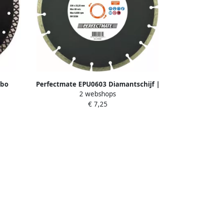
rbo
Perfectmate EPU0603 Diamantschijf |
2 webshops
rseel |
Universeel | 230 mm EPU0603
€ 7,25