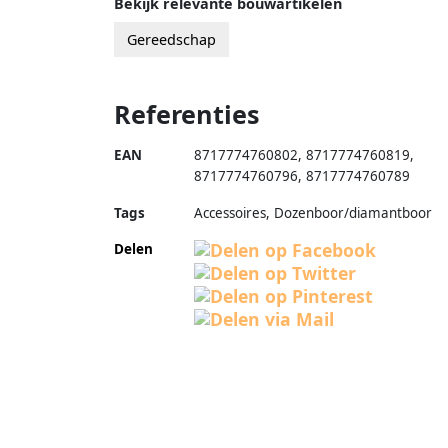
Bekijk relevante bouwartikelen
Gereedschap
Referenties
EAN
8717774760802
,
8717774760819
,
8717774760796
,
8717774760789
Tags
Accessoires, Dozenboor/diamantboor
Delen