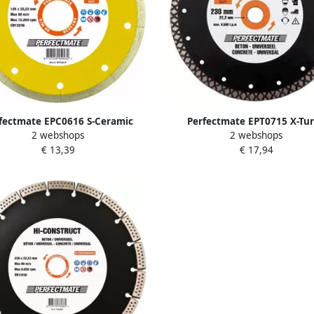
fectmate EPC0616 S-Ceramic
Perfectmate EPT0715 X-Tu
2 webshops
2 webshops
tschijf | Voor Tegels | 180 mm
Diamantschijf | Beton en unive
€ 13,39
€ 17,94
EPC0616
350 mm EPT0715