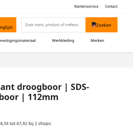
Klantenservice
Contact
evestigingsmateriaal
Werkkleding
Merken
ant droogboor | SDS-
rboor | 112mm
tot
bij
shops:
58,56
67,92
2