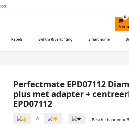
bod...
Kabels
Elektra & verlichting
Smart home
B
Perfectmate EPD07112 Diam
plus met adapter + centree
EPD07112
0
Beschikbaar voor