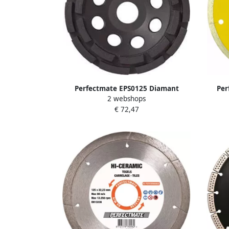
Perfectmate EPS0125 Diamant
Per
2 webshops
Komschijf | 5 mm Segment | 125 m
Diaman
€ 72,47
EPS0125