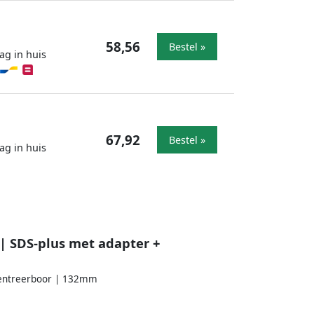
58,56
Bestel »
ag in huis
67,92
Bestel »
ag in huis
 SDS-plus met adapter +
centreerboor | 132mm