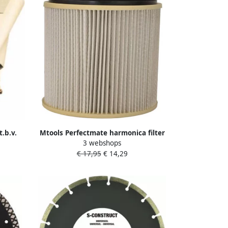
.b.v.
Mtools Perfectmate harmonica filter
3 webshops
t.b.v. Dustsafe VAC23 |
€ 17,95
€ 14,29