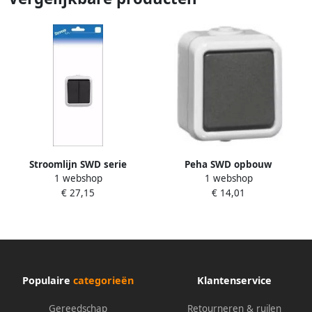
Stroomlijn SWD serie
Peha SWD opbouw
1 webshop
1 webshop
schakelaar PEHA 6657952
schakelaar wissel 4657950
€ 27,15
€ 14,01
Populaire
categorieën
Klantenservice
Gereedschap
Retourneren & ruilen