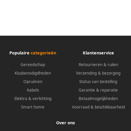
kunststof ommanteld
kunststof ommanteld
5036040060
5036040045
Populaire
categorieën
Klantenservice
Gereedschap
Retourneren & ruilen
Klusbenodigdheden
Verzending & bezorging
Opruimen
Status van bestelling
Kabels
Garantie & reparatie
Elektra & verlichting
Betaalmogelijkheden
Smart home
Voorraad & beschikbaarheid
Over ons