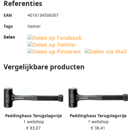
Referenties
EAN
4016134506307
Tags
Hamer
Delen
Vergelijkbare producten
Peddinghaus Terugslagvrije
Peddinghaus Terugslagvrije
1 webshop
1 webshop
hamer metalen kop 60mm
hamer metalen kop 45mm
€ 83,07
€ 38,41
metalen steel geheel
metalen steel geheel