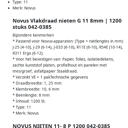
Type: 11
Merk: Novus
Novus Vlakdraad nieten G 11 8mm | 1200
stuks 042-0385
Bijzondere kenmerken
* Passend voor Novus-apparaten: (Type + nietlengtes in mm)
J-25 (4-10), J-29 (6-14), J-033 (6-10), R11E (6-10), R54E (10-14),
R311 Ergo (6-12).
* Voor het bevestigen van: Papier, folies, isolatiedekens,
zachte kunststof platen, profielhout en panelen met
mes/groef, asfaltpapier Staaldraad.
* Verzinkt VE = 1 pakTechnische gegevens
* Draadbreedte: 1, 25 mm
* Klembreedte: 10, 6 mm
* Beenlengte: 8 mm
* Inhoud: 1200 St.
* Type: 11
* Merk: Novus
NOVUS NIETEN 11- 8 P 1200 042-0385