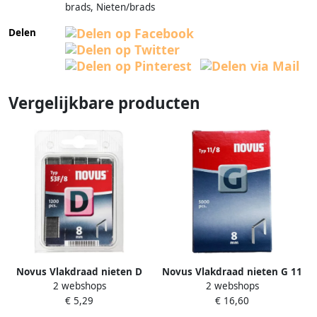
brads, Nieten/brads
Delen
Vergelijkbare producten
Novus Vlakdraad nieten D
Novus Vlakdraad nieten G 11
2 webshops
2 webshops
53F 8mm | 1200 stuks 042-
8mm | 5000 stuks 042-0528
€ 5,29
€ 16,60
0375