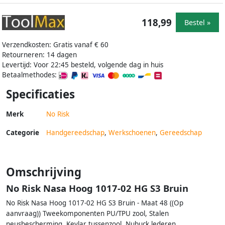
118,99
Bestel »
Verzendkosten: Gratis vanaf € 60
Retourneren: 14 dagen
Levertijd: Voor 22:45 besteld, volgende dag in huis
Betaalmethodes:
Specificaties
Merk
No Risk
Categorie
Handgereedschap
,
Werkschoenen
,
Gereedschap
Omschrijving
No Risk Nasa Hoog 1017-02 HG S3 Bruin
No Risk Nasa Hoog 1017-02 HG S3 Bruin - Maat 48 ((Op
aanvraag)) Tweekomponenten PU/TPU zool, Stalen
neusbescherming, Kevlar tussenzool, Nubuck lederen