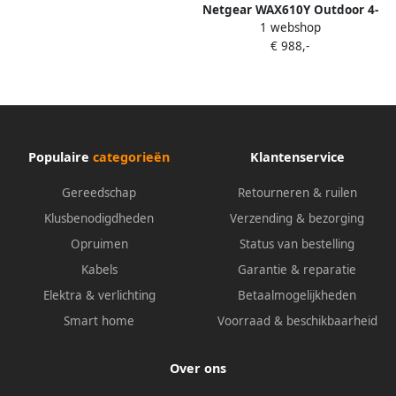
Netgear WAX610Y Outdoor 4-
1 webshop
pack
€ 988,-
Populaire
categorieën
Klantenservice
Gereedschap
Retourneren & ruilen
Klusbenodigdheden
Verzending & bezorging
Opruimen
Status van bestelling
Kabels
Garantie & reparatie
Elektra & verlichting
Betaalmogelijkheden
Smart home
Voorraad & beschikbaarheid
Over ons