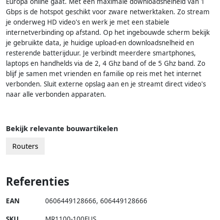
Europa online gaat. Met een maximale downloadsnelheid van 1
Gbps is de hotspot geschikt voor zware netwerktaken. Zo stream
je onderweg HD video's en werk je met een stabiele
internetverbinding op afstand. Op het ingebouwde scherm bekijk
je gebruikte data, je huidige upload-en downloadsnelheid en
resterende batterijduur. Je verbindt meerdere smartphones,
laptops en handhelds via de 2, 4 Ghz band of de 5 Ghz band. Zo
blijf je samen met vrienden en familie op reis met het internet
verbonden. Sluit externe opslag aan en je streamt direct video's
naar alle verbonden apparaten.
Bekijk relevante bouwartikelen
Routers
Referenties
EAN
0606449128666
,
606449128666
SKU
MR1100-100EUS