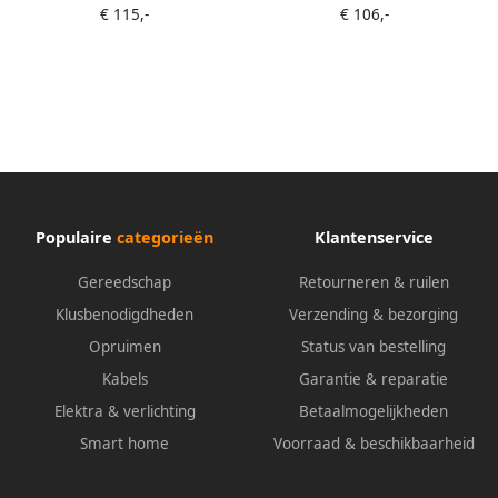
€ 115,-
€ 106,-
Populaire
categorieën
Klantenservice
Gereedschap
Retourneren & ruilen
Klusbenodigdheden
Verzending & bezorging
Opruimen
Status van bestelling
Kabels
Garantie & reparatie
Elektra & verlichting
Betaalmogelijkheden
Smart home
Voorraad & beschikbaarheid