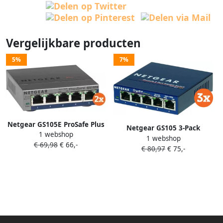
Vergelijkbare producten
5%
7%
Netgear GS105E ProSafe Plus
Netgear GS105 3-Pack
1 webshop
Duo Pack
1 webshop
€ 69,98
€ 66,-
€ 80,97
€ 75,-