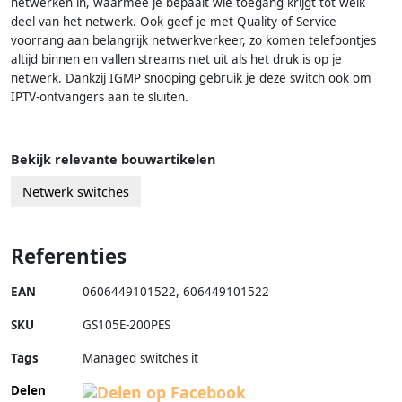
netwerken in, waarmee je bepaalt wie toegang krijgt tot welk
deel van het netwerk. Ook geef je met Quality of Service
voorrang aan belangrijk netwerkverkeer, zo komen telefoontjes
altijd binnen en vallen streams niet uit als het druk is op je
netwerk. Dankzij IGMP snooping gebruik je deze switch ook om
IPTV-ontvangers aan te sluiten.
Bekijk relevante bouwartikelen
Netwerk switches
Referenties
EAN
0606449101522
,
606449101522
SKU
GS105E-200PES
Tags
Managed switches it
Delen