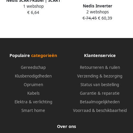
Nedis SCART-Kabel | SCART
Nedis Inverter
1 webshop
Male | SCART Female 3 5 mm
2 webshops
Gemodificeerde Sinusgolf |
€ 6,64
Female | Vernikkeld | 480p |
€ 74,45
€ 60,39
12 V DC | 300 W | 1 stuks
0.20 m | Rond | PVC | Zwart
PIMS30012
| Doos CVGB31930BK02
Populaire
categorieën
Klantenservice
Gereedschap
Retourneren & ruilen
Klusbenodigdheden
Verzending & bezorging
Opruimen
Status van bestelling
Kabels
Garantie & reparatie
Elektra & verlichting
Betaalmogelijkheden
Smart home
Voorraad & beschikbaarheid
Over ons