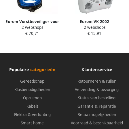
Eurom Vorstbeveiliger voor
Eurom VK 2002
2 webshops
2 webshops
leidingen | 10m 351880
Ventilatorkachel 350265
€ 70,71
€ 15,91
Populaire
categorieën
Klantenservice
Gereedschap
Retourneren & ruilen
Klusbenodigdheden
Verzending & bezorging
Opruimen
Status van bestelling
Kabels
Garantie & reparatie
Elektra & verlichting
Betaalmogelijkheden
Smart home
Voorraad & beschikbaarheid