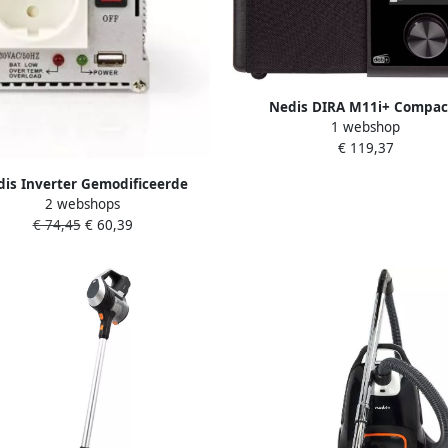
Nedis DIRA M11i+ Compac
1 webshop
Multifunctionele Radio EWF D
€ 119,37
Internet Bluetooth 30-111
is Inverter Gemodificeerde
2 webshops
olf | 12 V DC | 300 W | 1 stuks
€ 74,45
€ 60,39
PIMS30012