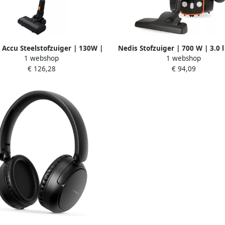
 Accu Steelstofzuiger | 130W |
Nedis Stofzuiger | 700 W | 3.0 
1 webshop
1 webshop
VAC | 10000 Pa | HEPA | Oranje
13 | Antraciet Oranje Zwa
€ 126,28
€ 94,09
Zwart VCCS250GY
VCBG250GY