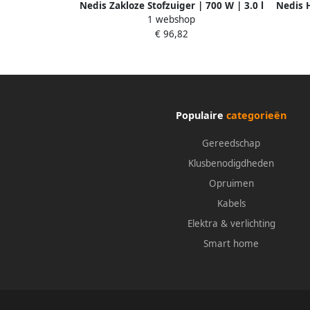
Nedis Zakloze Stofzuiger | 700 W | 3.0 l
Nedis 
1 webshop
| Combi-Borstel | 8.5 m | HEPA |
€ 96,82
Antraciet Oranje Zwart VCBS250GY
Populaire
categorieën
Gereedschap
Klusbenodigdheden
Opruimen
Kabels
Elektra & verlichting
Smart home