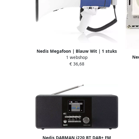
Nedis Megafoon | Blauw Wit | 1 stuks
Ned
1 webshop
MEPH200WT
Sinusg
€ 36,68
Nedis DABMAN i220 BT DAB+ FM