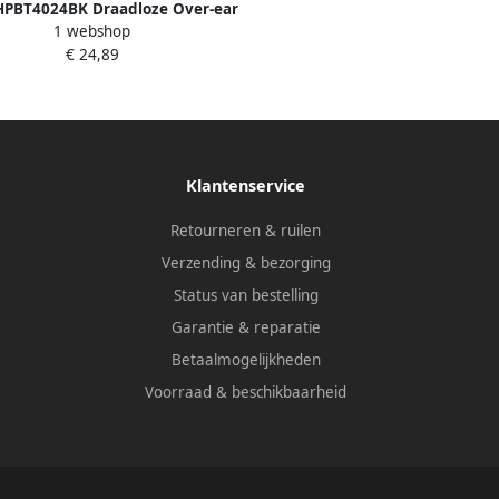
HPBT4024BK Draadloze Over-ear
1 webshop
Koptelefoon HPBT4024BK
€ 24,89
Klantenservice
Retourneren & ruilen
Verzending & bezorging
Status van bestelling
Garantie & reparatie
Betaalmogelijkheden
Voorraad & beschikbaarheid