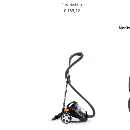
1 webshop
internetradio met bluetooth Zwart 22-
€ 135,12
286-00
Nedis
25.9 