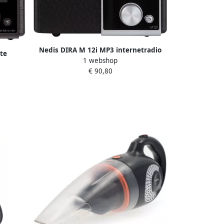
Nedis DIRA M 12i MP3 internetradio
te
1 webshop
5320200
AB+ FM
€ 90,80
-02