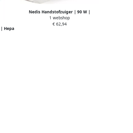
Nedis Handstofzuiger | 90 W |
1 webshop
Oplaadbaar | Droog Nat | Li-Ion | Grijs
€ 62,94
Oranje Zwart VCHH250GY
l | Hepa
rt