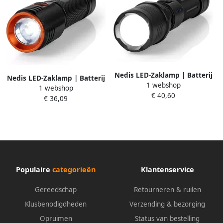
Nedis LED-Zaklamp | Batterij
Nedis LED-Zaklamp | Batterij
1 webshop
Gevoed | 3.7 V DC | 10 W |
1 webshop
Gevoed | 3.7 V DC | 20 W |
€ 40,60
Ingebouwde Lithium-Ion |
€ 36,09
Ingebouwde Lithium-Ion |
Incl. batterij(en) |
Incl. batterij(en) |
Oplaadbaar | Nominale
Oplaadbaar | Nominale
lichtstroom: 1000 lm |
lichtstroom: 2000 lm |
Populaire
categorieën
Klantenservice
Gereedschap
Retourneren & ruilen
Klusbenodigdheden
Verzending & bezorging
Opruimen
Status van bestelling