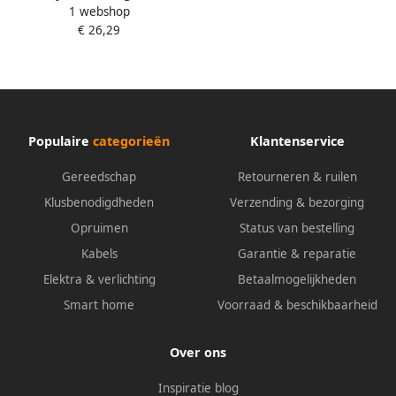
1 webshop
Premium 2-in-1 diamantzaag
€ 26,29
115 asgat 22.23mm | 1 stuk
341115
Populaire
categorieën
Klantenservice
Gereedschap
Retourneren & ruilen
Klusbenodigdheden
Verzending & bezorging
Opruimen
Status van bestelling
Kabels
Garantie & reparatie
Elektra & verlichting
Betaalmogelijkheden
Smart home
Voorraad & beschikbaarheid
Over ons
Inspiratie blog