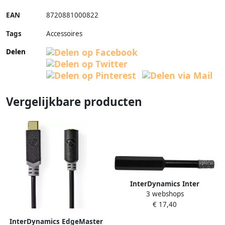
EAN
8720881000822
Tags
Accessoires
Delen
Vergelijkbare producten
InterDynamics Inter
3 webshops
Dynamics Diamant Tegelboor
€ 17,40
Droog 10mm Wax Zeskant
960010
InterDynamics EdgeMaster