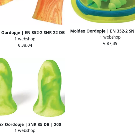
Moldex Oordopje | EN 352-2 SN
 Oordopje | EN 352-2 SNR 22 DB
1 webshop
| 50 paar 642101
1 webshop
| 200 paar 760001
€ 87,39
€ 38,04
x Oordopje | SNR 35 DB | 200
1 webshop
paar 740001