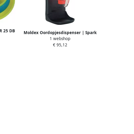
R 25 DB
Moldex Oordopjesdispenser | Spark
1 webshop
Plugs Station | SNR 35dB | 500 paar
€ 95,12
785001