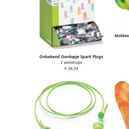
Moldex
Onbekend Oordopje Spark Plugs
2 webshops
780001 EN 352-2 SNR 35 DB 200 paar
€ 38,04
box MOLDEX