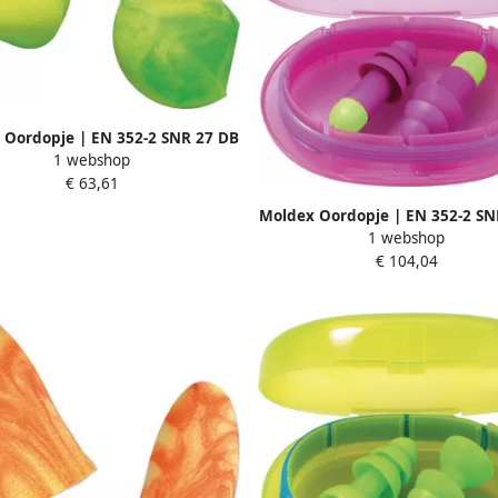
 Oordopje | EN 352-2 SNR 27 DB
1 webshop
| 50 paar 682501
€ 63,61
Moldex Oordopje | EN 352-2 SN
1 webshop
| 50 paar 640101
€ 104,04