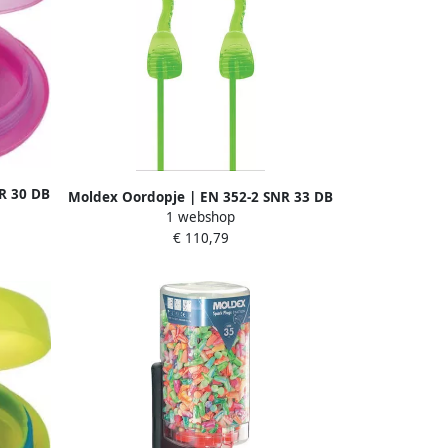
R 30 DB
Moldex Oordopje | EN 352-2 SNR 33 DB
1 webshop
| 50 paar 645101
€ 110,79