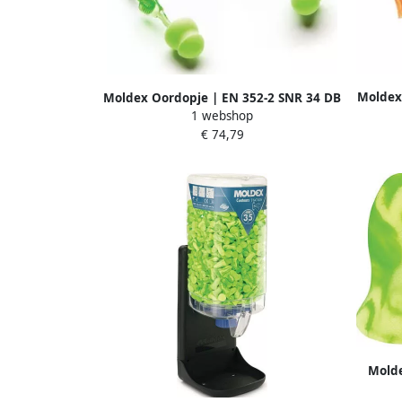
Moldex
Moldex Oordopje | EN 352-2 SNR 34 DB
1 webshop
| 80 paar 644101
€ 74,79
Molde