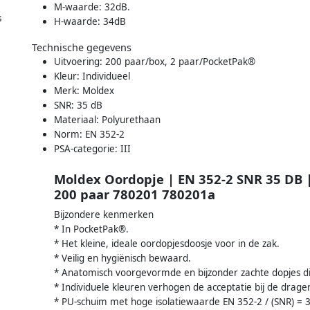
M-waarde: 32dB.
s
H-waarde: 34dB
Technische gegevens
Uitvoering: 200 paar/box, 2 paar/PocketPak®
Kleur: Individueel
Merk: Moldex
SNR: 35 dB
Materiaal: Polyurethaan
Norm: EN 352-2
PSA-categorie: III
Moldex Oordopje | EN 352-2 SNR 35 DB |
200 paar 780201 780201a
Bijzondere kenmerken
* In PocketPak®.
* Het kleine, ideale oordopjesdoosje voor in de zak.
* Veilig en hygiënisch bewaard.
* Anatomisch voorgevormde en bijzonder zachte dopjes d
* Individuele kleuren verhogen de acceptatie bij de drager
* PU-schuim met hoge isolatiewaarde EN 352-2 / (SNR) = 