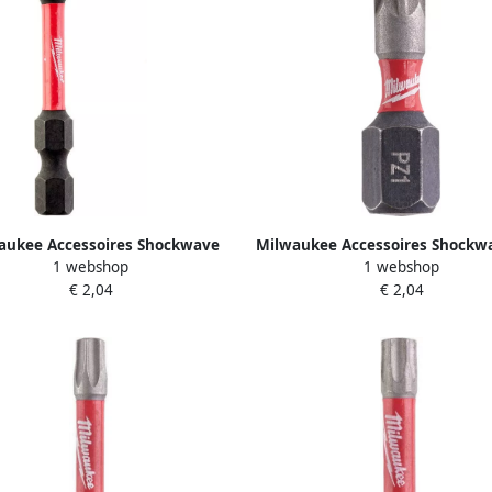
aukee Accessoires Shockwave
Milwaukee Accessoires Shockw
1 webshop
1 webshop
 Duty | schroefbits | TX25 x 50
II PZ1 25mm 2stuks 493243
€ 2,04
€ 2,04
mm | 1 st 4932430881