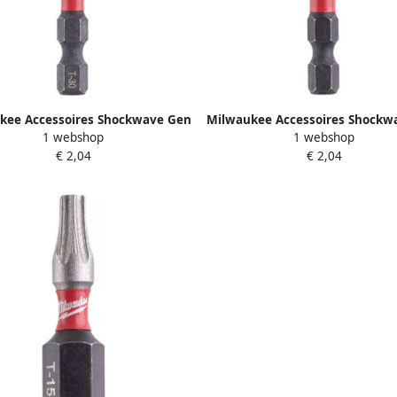
kee Accessoires Shockwave Gen
Milwaukee Accessoires Shockw
1 webshop
1 webshop
X30 50mm 1stuks 4932430887
II TX40 50mm 1stuks 49324
€ 2,04
€ 2,04