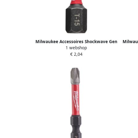
Milwaukee Accessoires Shockwave Gen
Milwau
1 webshop
II TX15 25mm 2stuks 4932430872
II T
€ 2,04