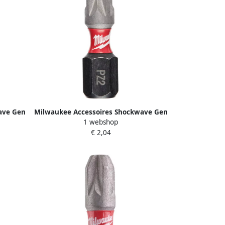
ave Gen
Milwaukee Accessoires Shockwave Gen
1 webshop
0860
II PZ2 25mm 2stuks 4932430863
€ 2,04