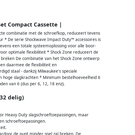
set Compact Cassette |
cte combinatie met de schroefkop, reduceert tevens
r * De serie Shockwave Impact Duty™ accessoires is
evens een totale systeemoplossing voor alle boor-
r optimale flexibiliteit * Shock Zone reduceert de
l breken De combinatie van het Shock Zone ontwerp
n daarmee de flexibiliteit en
igd staal - dankzij Milwaukee's speciale
en hoge slagkrachten * Minimum bestelhoeveelheid 6
uden van 6 (dus per 6, 12, 18 enz).
32 delig)
oor Heavy Duty slagschroeftoepassingen, maar
 en schroeftoepassingen.
eit.
rdoor de punt minder snel zal breken. De