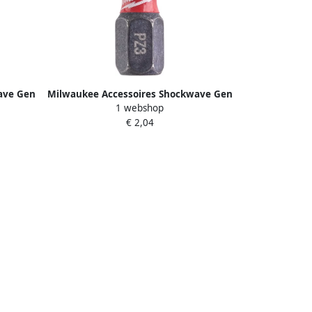
ave Gen
Milwaukee Accessoires Shockwave Gen
1 webshop
30890
II PZ3 25mm 2stuks 4932430868
€ 2,04