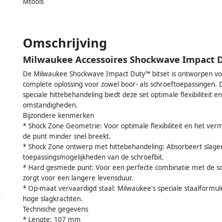
Mtools
Omschrijving
Milwaukee Accessoires Shockwave Impact Du
De Milwaukee Shockwave Impact Duty™ bitset is ontworpen vo
complete oplossing voor zowel boor- als schroeftoepassingen.
speciale hittebehandeling biedt deze set optimale flexibiliteit
omstandigheden.
Bijzondere kenmerken
* Shock Zone Geometrie: Voor optimale flexibiliteit en het v
de punt minder snel breekt.
* Shock Zone ontwerp met hittebehandeling: Absorbeert slagen, 
toepassingsmogelijkheden van de schroefbit.
* Hard gesmede punt: Voor een perfecte combinatie met de sc
zorgt voor een langere levensduur.
* Op-maat vervaardigd staal: Milwaukee's speciale staalformu
,
hoge slagkrachten.
Technische gegevens
* Lengte: 107 mm