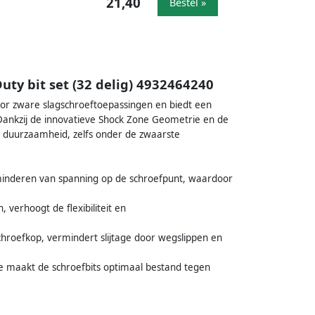
21,40
Bestel »
ty bit set (32 delig) 4932464240
or zware slagschroeftoepassingen en biedt een
 Dankzij de innovatieve Shock Zone Geometrie en de
 en duurzaamheid, zelfs onder de zwaarste
erminderen van spanning op de schroefpunt, waardoor
verhoogt de flexibiliteit en
hroefkop, vermindert slijtage door wegslippen en
le maakt de schroefbits optimaal bestand tegen