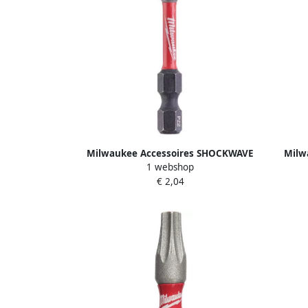
Milwaukee Accessoires SHOCKWAVE
Milw
1 webshop
Gen II PZ2 50 mm | 1 stuk 4932430865
Impact
€ 2,04