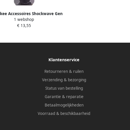
kee Accessoires Shockwave Gen
1 webshop
X15 25mm 25stuks 4932430873
€ 13,55
Klantenservice
Retourneren & ruilen
Verzending & bezorging
Status van bestelling
Garantie & reparatie
Betaalmogelijkheden
Voorraad & beschikbaarheid