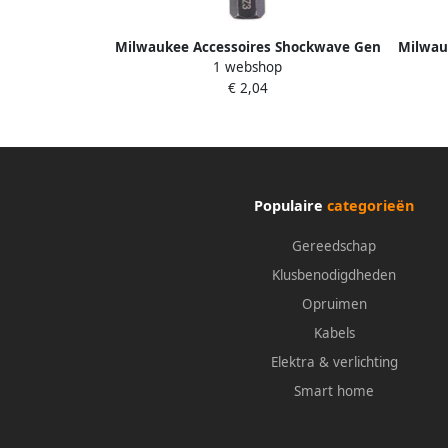
Milwaukee Accessoires Shockwave Gen
Milwau
1 webshop
II PZ3 50mm 1stuks 4932430870
II T
€ 2,04
Populaire
categorieën
Gereedschap
Klusbenodigdheden
Opruimen
Kabels
Elektra & verlichting
Smart home