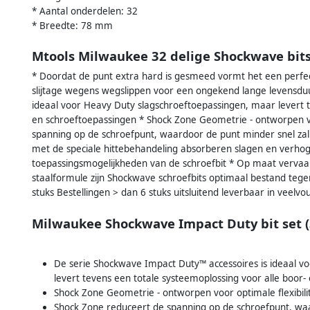
* Aantal onderdelen: 32
* Breedte: 78 mm
Mtools Milwaukee 32 delige Shockwave bit
* Doordat de punt extra hard is gesmeed vormt het een perfe
slijtage wegens wegslippen voor een ongekend lange levensduu
ideaal voor Heavy Duty slagschroeftoepassingen, maar levert t
en schroeftoepassingen * Shock Zone Geometrie - ontworpen voo
spanning op de schroefpunt, waardoor de punt minder snel za
met de speciale hittebehandeling absorberen slagen en verhoge
toepassingsmogelijkheden van de schroefbit * Op maat vervaard
staalformule zijn Shockwave schroefbits optimaal bestand teg
stuks Bestellingen > dan 6 stuks uitsluitend leverbaar in veelvo
Milwaukee Shockwave Impact Duty bit set (
De serie Shockwave Impact Duty™ accessoires is ideaal v
levert tevens een totale systeemoplossing voor alle boor-
Shock Zone Geometrie - ontworpen voor optimale flexibilit
Shock Zone reduceert de spanning op de schroefpunt, waa