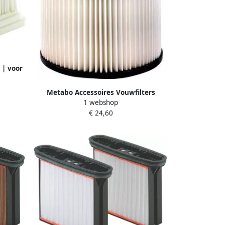
 | voor
sse L
Metabo Accessoires Vouwfilters
1 webshop
stofklasse M 5.000 cm2 635429000
€ 24,60