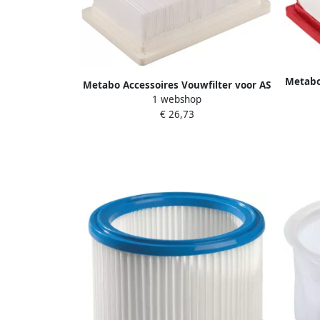
Metabo
Metabo Accessoires Vouwfilter voor AS
18 L
1 webshop
18 L PC | Hepa 630175000
€ 26,73