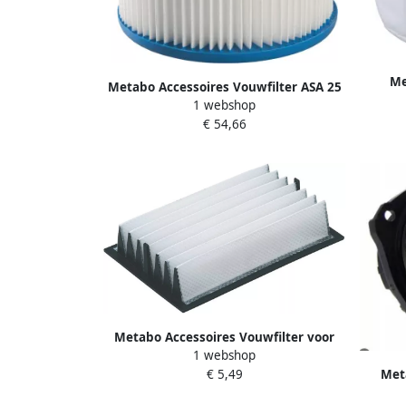
Me
Metabo Accessoires Vouwfilter ASA 25
1 webshop
30 LPC Inox 630299000
€ 54,66
Metabo Accessoires Vouwfilter voor
1 webshop
25601 polyester FMS 200 FSR 200 FSX
Met
€ 5,49
200 Intec 625602000
Onder