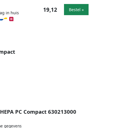
19,12
Bestel »
ag in huis
ompact
18 HEPA PC Compact 630213000
che gegevens