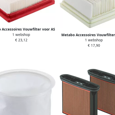
 Accessoires Vouwfilter voor AS
1 webshop
 PC | Stofklasse L 630172000
Metabo Accessoires Vouwfilter
€ 23,12
1 webshop
AS 18 L PC Compact | Stofkla
€ 17,90
630212000