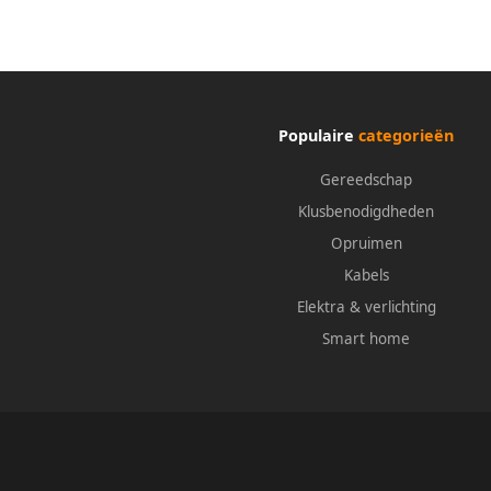
Populaire
categorieën
Gereedschap
Klusbenodigdheden
Opruimen
Kabels
Elektra & verlichting
Smart home