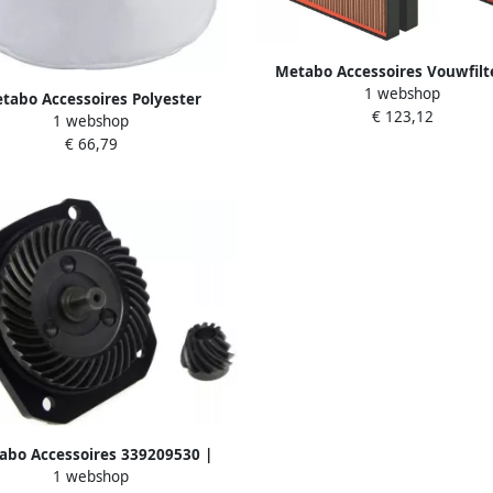
Metabo Accessoires Vouwfilte
1 webshop
stuks | 631933000
tabo Accessoires Polyester
€ 123,12
1 webshop
voorfilter 631967000
€ 66,79
abo Accessoires 339209530 |
1 webshop
deel Beschermkap compleet D-