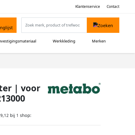
Klantenservice
Contact
evestigingsmateriaal
Werkkleding
Merken
er | voor
213000
bij
shop:
19,12
1