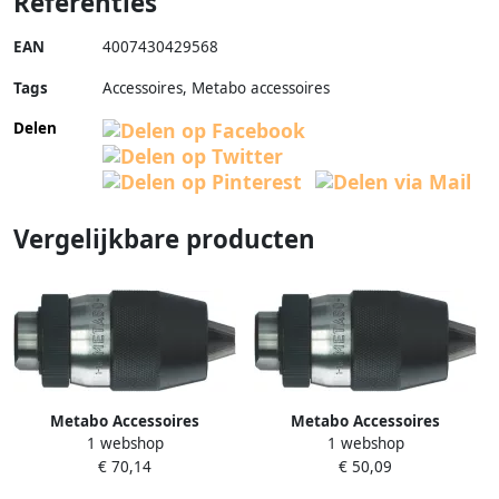
Referenties
EAN
4007430429568
Tags
Accessoires, Metabo accessoires
Delen
Vergelijkbare producten
Metabo Accessoires
Metabo Accessoires
1 webshop
1 webshop
Snelspanboorhouder 801 2
Snelspanboorhouder 801 2
€ 70,14
€ 50,09
13 3 8" Futuro 636341000
13 B 16 Futuro 636343000