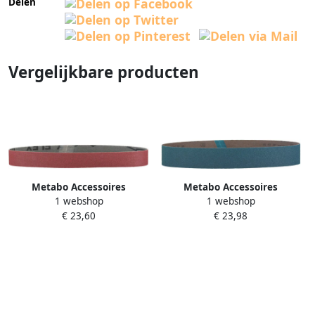
Delen
Vergelijkbare producten
Metabo Accessoires
Metabo Accessoires
1 webshop
1 webshop
Schuurbanden (10 st.)
Schuurbanden (10 st.)
€ 23,60
€ 23,98
40x760 mm P120 NK
40x760 mm P120 ZK
626300000
626307000