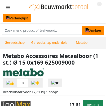
Gereedschap
Gereedschap onderdelen
Metabo
Metabo Accessoires Metaalboor (1
st.) Ø 15 0x169 625009000
0
Beschikbaar voor
bij
shop:
17,61
1
17,61
Bestel »