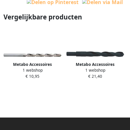
Vergelijkbare producten
Metabo Accessoires
Metabo Accessoires
1 webshop
1 webshop
Metaalboor (1 st.) Ø 7 0x156
Metaalboor (1 st.) Ø 16 0x178
€ 10,95
€ 21,40
HSS-G lang DIN 340
625011000
625053000