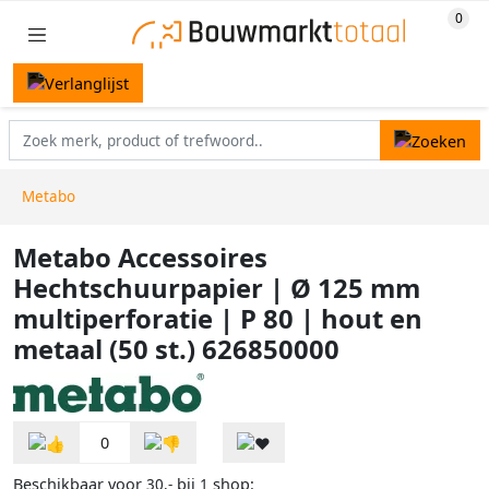
Metabo
Metabo Accessoires
Hechtschuurpapier | Ø 125 mm
multiperforatie | P 80 | hout en
metaal (50 st.) 626850000
0
Beschikbaar voor
bij
shop:
30,-
1