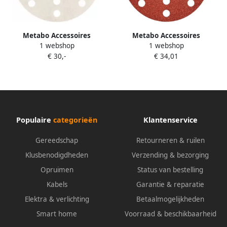
Metabo Accessoires
Metabo Accessoires
1 webshop
1 webshop
Hechtschuurpapier | Ø 125
Hechtschuurpapier | Ø 125
€ 30,-
€ 34,01
mm multiperforatie | P 80 |
mm multiperforatie | P 40 |
verf en lak (50 st.) 626859000
hout en metaal (50 st.)
626848000
Populaire
categorieën
Klantenservice
Gereedschap
Retourneren & ruilen
Klusbenodigdheden
Verzending & bezorging
Opruimen
Status van bestelling
Kabels
Garantie & reparatie
Elektra & verlichting
Betaalmogelijkheden
Smart home
Voorraad & beschikbaarheid