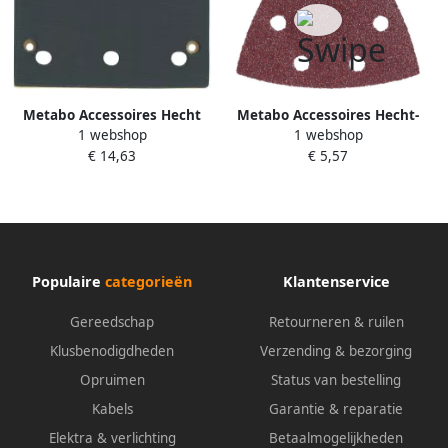
Metabo Accessoires Hecht
Metabo Accessoires Hecht-
1 webshop
1 webshop
schuurzool voor FSR 200
driehoekschuurbladen (5 st.)
€ 14,63
€ 5,57
(reserve) 625657000
P60 geperf. 624941000
Populaire
categorieën
Klantenservice
Gereedschap
Retourneren & ruilen
Klusbenodigdheden
Verzending & bezorging
Opruimen
Status van bestelling
Kabels
Garantie & reparatie
Elektra & verlichting
Betaalmogelijkheden