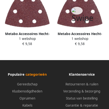
Metabo Accessoires Hecht-
Metabo Accessoires Hecht-
1 webshop
1 webshop
driehoekschuurbladen (25
driehoekschuurbladen (25
€ 9,58
€ 9,58
st.) P180 geperf. 624985000
st.) P120 geperf. 624984000
Populaire
categorieën
Klantenservice
Gereedschap
Retourneren & ruilen
Klusbenodigdheden
Verzending & bezorging
Opruimen
Status van bestelling
Kabels
Garantie & reparatie