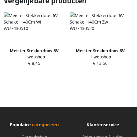
Vergelijkbare producten
Meister Stekkerdoos 6V
Meister Stekkerdoos 6V
1 webshop
1 webshop
Schakel 140Cm Wi
Schakel 140Cm Zw
€ 8,45
€ 13,56
WU7430510
WU7430520
Populaire
categorieën
Klantenservice