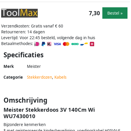
7,30
Bestel »
Verzendkosten: Gratis vanaf € 60
Retourneren: 14 dagen
Levertijd: Voor 22:45 besteld, volgende dag in huis
Betaalmethodes:
Specificaties
Merk
Meister
Categorie
Stekkerdozen
,
Kabels
Omschrijving
Meister Stekkerdoos 3V 140Cm Wi
WU7430010
Bijzondere kenmerken
* met geïntegreerde kinderbeveiliging, voedingskabel H05VV-F