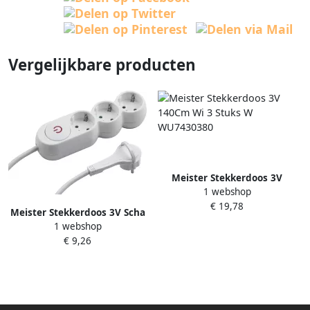
Vergelijkbare producten
Meister Stekkerdoos 3V
1 webshop
140Cm Wi 3 Stuks W
€ 19,78
WU7430380
Meister Stekkerdoos 3V Scha
1 webshop
Vlak 140Cm Wi WU7430130
€ 9,26