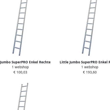
e Jumbo SuperPRO Enkel Rechte
Little Jumbo SuperPRO Enkel 
1 webshop
1 webshop
dder SuperPRO | 6 Sporten
Ladder SuperPRO | 12 Sport
€ 100,03
€ 193,60
1250100106
Inclusief Stabiele Balk 12501