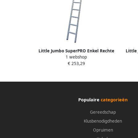
Little Jumbo SuperPRO Enkel Rechte
Littl
1 webshop
Ladder SuperPRO | 18 Sporten |
Ladde
€ 253,29
Inclusief Stabiele Balk 1250100118
Populaire
categorieën
Gereedschap
Klusbenodigdheden
Opruimen