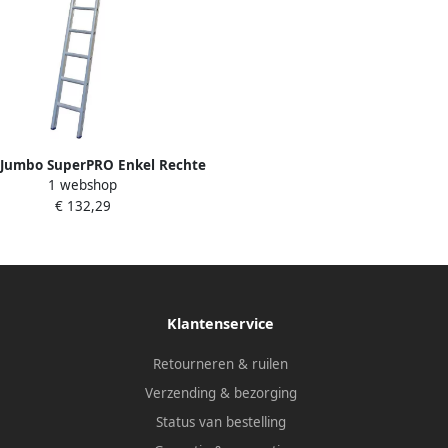
e Jumbo SuperPRO Enkel Rechte
1 webshop
r SuperPRO Geanodiseerd | 8
€ 132,29
Sporten 1250000108
Klantenservice
Retourneren & ruilen
Verzending & bezorging
Status van bestelling