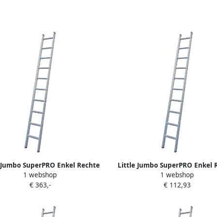
e Jumbo SuperPRO Enkel Rechte
Little Jumbo SuperPRO Enkel 
1 webshop
1 webshop
der SuperPRO | 24 Sporten |
Ladder SuperPRO Geanodiseer
€ 363,-
€ 112,93
usief Stabiele Balk 1250100124
Sporten 1250000106