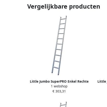
Vergelijkbare producten
Little Jumbo SuperPRO Enkel Rechte
Littl
1 webshop
Ladder SuperPRO | 20 Sporten |
Lad
€ 303,31
Inclusief Stabiele Balk 1250100120
Incl