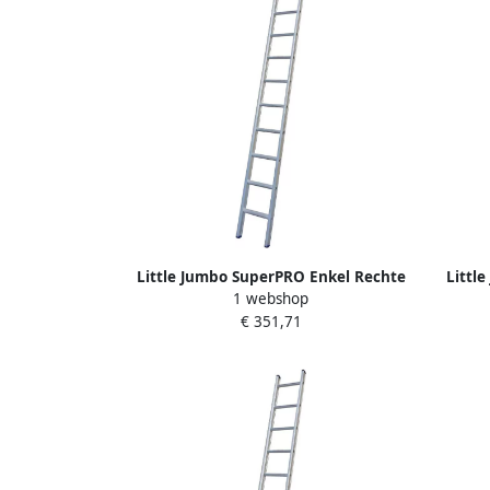
Little Jumbo SuperPRO Enkel Rechte
Littl
1 webshop
Ladder SuperPRO Geanodiseerd | 20
La
€ 351,71
Sporten 1250000120