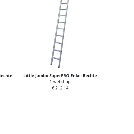
Rechte
Little Jumbo SuperPRO Enkel Rechte
1 webshop
en |
Ladder SuperPRO | 14 Sporten |
€ 212,14
00112
Inclusief Stabiele Balk 1250100114