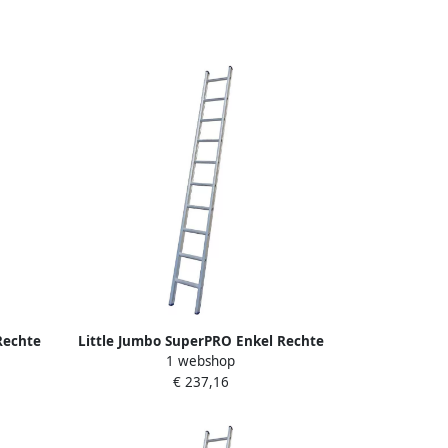
Rechte
Little Jumbo SuperPRO Enkel Rechte
1 webshop
d | 6
Ladder SuperPRO Geanodiseerd | 14
€ 237,16
Sporten 1250000114