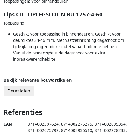
Toepassingen: Voor binnendeuren
Lips CIL. OPLEGSLOT N.BU 1757-4-60
Toepassing
Geschikt voor toepassing in binnendeuren. Geschikt voor
deurdiktes 34-46 mm. Met vastzetinrichting dagschoot om
tijdelijk toegang zonder sleutel vanaf buiten te hebben.
Vanuit de binnenzijde is de dagschoot voor extra
inbraakwerendheid te
Bekijk relevante bouwartikelen
Deursloten
Referenties
EAN
8714002307624
,
8714002275275
,
8714002095354
,
8714002675792
,
8714002936510
,
8714002228233
,