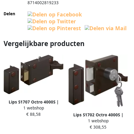
8714002819233
Delen
Vergelijkbare producten
Lips S1707 Octro 4000S |
1 webshop
cilinderoplegslot | dagschoot
€ 88,58
en schootvergrendeling |
Lips S1702 Octro 4000S |
DM 60mm | draairichting 1.
1 webshop
cilinderoplegslot met losse
10036796
€ 308,55
buitencilinder | dag- en
nachtschoot | verstelbare