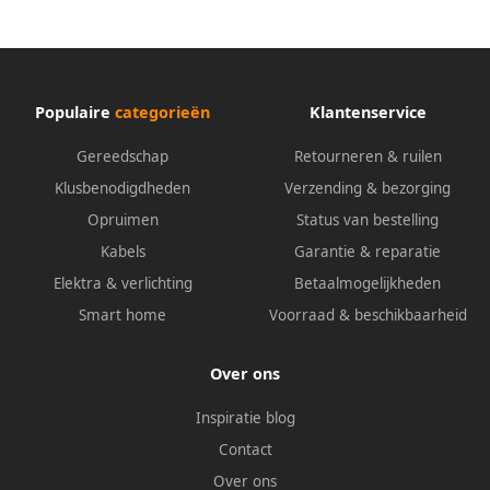
DM | draairichting 2.
10036429
Populaire
categorieën
Klantenservice
Gereedschap
Retourneren & ruilen
Klusbenodigdheden
Verzending & bezorging
Opruimen
Status van bestelling
Kabels
Garantie & reparatie
Elektra & verlichting
Betaalmogelijkheden
Smart home
Voorraad & beschikbaarheid
Over ons
Inspiratie blog
Contact
Over ons