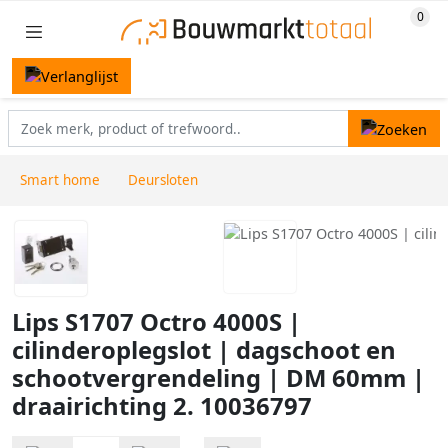
Smart home
Deursloten
Lips S1707 Octro 4000S |
cilinderoplegslot | dagschoot en
schootvergrendeling | DM 60mm |
draairichting 2. 10036797