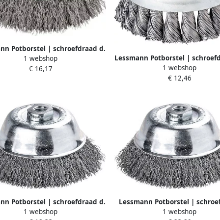
nn Potborstel | schroefdraad d.
Lessmann Potborstel | schroefd
1 webshop
m draaddikte 0 3 mm | RVS |
1 webshop
65 mm draaddikte 0 5 mm | s
€ 16,17
000 omw min | 1 stuk 421367
€ 12,46
12.500 omw min | 1 stuk 48
nn Potborstel | schroefdraad d.
Lessmann Potborstel | schroe
1 webshop
1 webshop
 draaddikte 0 35 mm | staal |
d.100 mm draaddikte 0 35 mm |