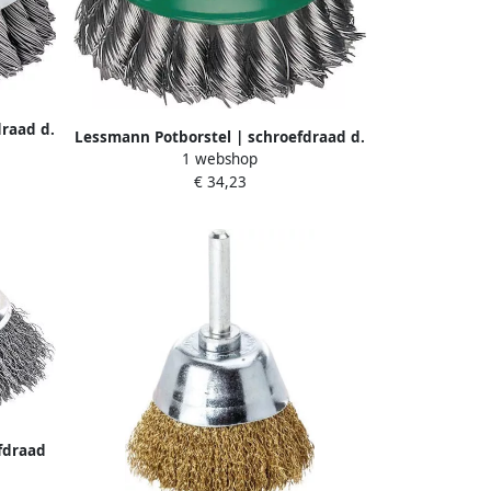
raad d.
Lessmann Potborstel | schroefdraad d.
taal |
1 webshop
80 mm draaddikte 0 5 mm | RVS |
2217
€ 34,23
9.000 omw min | 1 stuk 486217
fdraad
 staal |