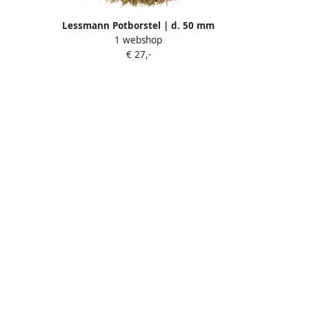
6177
Lessmann Potborstel | d. 50 mm
1 webshop
schacht 6 mm draaddikte 0 2 mm |
€ 27,-
messing | 10500 min-¹ | 1 stuk 435542