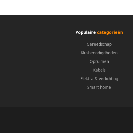
Populaire
categorieën
Gereedschap
Klusbenodigdheden
Opruimen
Kabels
Elektra & verlichting
Smart home