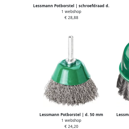
8.5
Lessmann Potborstel | schroefdraad d.
1 webshop
80 mm draaddikte 0 5 mm | staal |
€ 28,88
9.000 omw min | 1 stuk 484217
Lessmann Potborstel | d. 50 mm
Lessm
1 webshop
schacht 6 mm draaddikte 0 3 mm |
draadd
€ 24,20
RVS | 10500 min-¹ | 1 stuk 435362