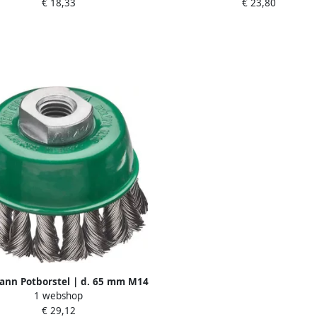
€ 18,33
€ 23,80
00 omw min | 1 stuk 424177
9.000 omw min | 1 stuk 42
ann Potborstel | d. 65 mm M14
1 webshop
ikte 0 5 mm | RVS | 12500 min-¹
€ 29,12
| 1 stuk 482817WZ