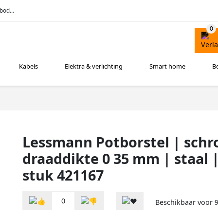
bod...
Kabels
Elektra & verlichting
Smart home
B
Lessmann Potborstel | schr
draaddikte 0 35 mm | staal 
stuk 421167
0
Beschikbaar voor
9