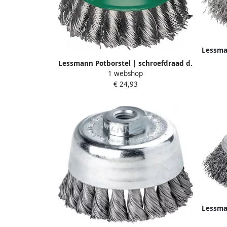
Lessma
65 m
Lessmann Potborstel | schroefdraad d.
12.
1 webshop
65 mm draaddikte 0 5 mm | RVS |
€ 24,93
12.500 omw min | 1 stuk 482817
Lessma
80 mm