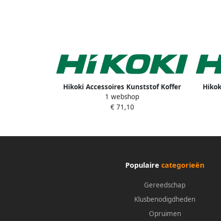
Hikoki Accessoires Kunststof Koffer
Hikok
1 webshop
(Oud 931561) 306854
€ 71,10
Populaire
categorieën
Gereedschap
Klusbenodigdheden
Opruimen