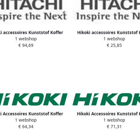
i accessoires Kunststof Koffer
Hikoki accessoires Kunststof 
1 webshop
1 webshop
Bm20Y(2) 713440
885676
€ 94,69
€ 25,85
i Accessoires Kunststof Koffer
Hikoki Accessoires Kunststof 
1 webshop
1 webshop
319774
(Klein Model H45Mr) 3208
€ 64,34
€ 71,31