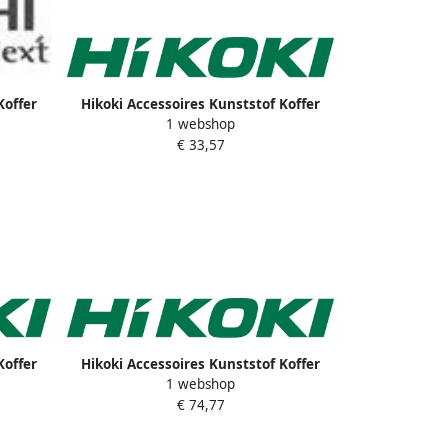
Koffer
Hikoki Accessoires Kunststof Koffer
1 webshop
333932
€ 33,57
Koffer
Hikoki Accessoires Kunststof Koffer
1 webshop
42
Cj110Mv & Cj110Mva 325090
€ 74,77