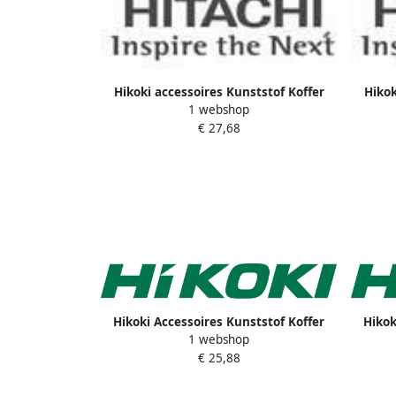
Hikoki accessoires Kunststof Koffer
Hikok
1 webshop
(Oud 335257) 337257
€ 27,68
Hikoki Accessoires Kunststof Koffer
Hikok
1 webshop
306031
€ 25,88