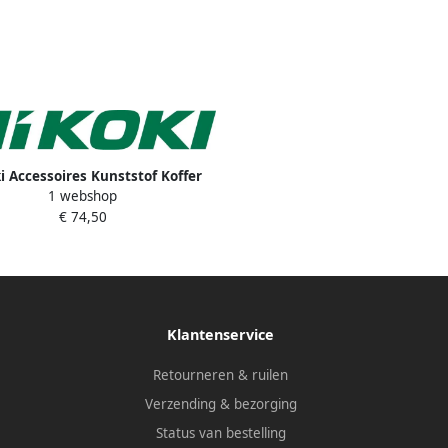
i Accessoires Kunststof Koffer
1 webshop
WF4H2 884857
€ 74,50
Klantenservice
Retourneren & ruilen
Verzending & bezorging
Status van bestelling