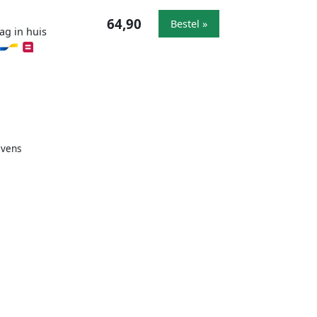
64,90
Bestel »
ag in huis
evens