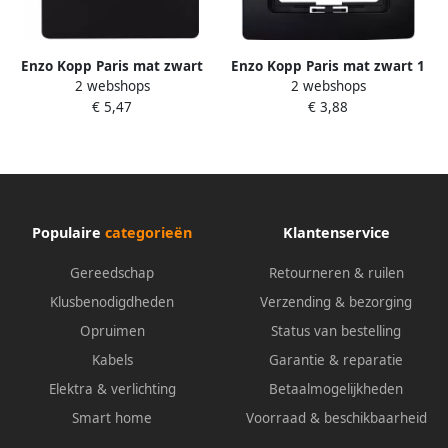
Enzo Kopp Paris mat zwart
Enzo Kopp Paris mat zwart 1
2 webshops
2 webshops
afdekplaat voor coax
voudig afdekraam 4625330
€ 5,47
€ 3,88
4625240
Populaire
categorieën
Klantenservice
Gereedschap
Retourneren & ruilen
Klusbenodigdheden
Verzending & bezorging
Opruimen
Status van bestelling
Kabels
Garantie & reparatie
Elektra & verlichting
Betaalmogelijkheden
Smart home
Voorraad & beschikbaarheid